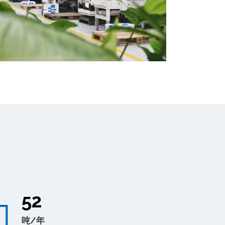
52
吨/年