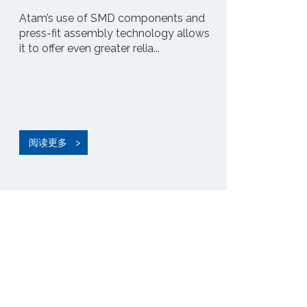
Atam’s use of SMD components and
ATAM’s cable en
press-fit assembly technology allows
been updated an
it to offer even greater relia...
control circuit, a
阅读更多
阅读更多