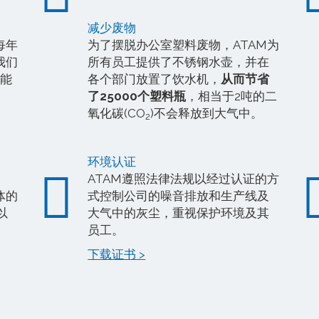
减少废物
每年
为了摆脱办公室塑料废物，ATAM为
我们
所有员工提供了不锈钢水壶，并在
的能
各个部门放置了饮水机，
从而节省
了25000个塑料瓶
，相当于2吨的二
氧化碳(CO
)不会释放到大气中。
2
环境认证
ATAM遵照法律法规以经过认证的方
体的
式控制公司的噪音排放和生产线及
以
大气中的灰尘，重视保护环境及其
员工。
下载证书 >