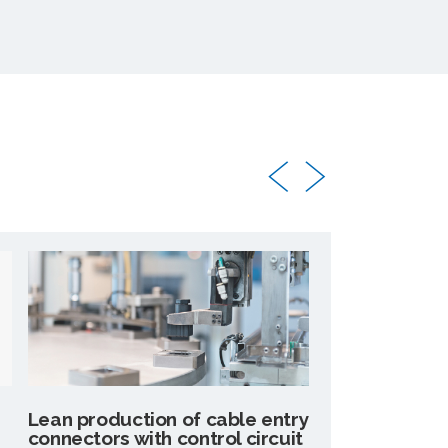
Lean production of cable entry
Cable entry c
connectors with control circuit
new integrate